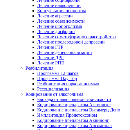
Лечение социофобии
Лечение нарколепсии
Консультация психиатра
Лечение агрессии
Лечение созависимости
Лечение шопоголизма
Лечение дисфории
Лечение соматоформного расстройства
Лечение послеродовой депрессии
Лечение ГТР
Лечение деперсонализации
Лечение ДРЛ
Лечение РПП
Реабилитация
Программа 12 шагов
Программа Day Top
Реабилитация наркозависимых
Ресоциализация
Кодирование от алкоголизма
Блокада от алкогольной зависимости
Кодирование препаратом Актоплекс
Кодирование препаратом Витамерц Депо
Имплантация Продетоксоном
Кодирование препаратом Аквилонг
Кодирование препаратом Алгоминал