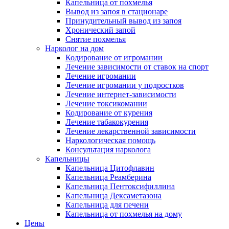
Капельница от похмелья
Вывод из запоя в стационаре
Принудительный вывод из запоя
Хронический запой
Снятие похмелья
Нарколог на дом
Кодирование от игромании
Лечение зависимости от ставок на спорт
Лечение игромании
Лечение игромании у подростков
Лечение интернет-зависимости
Лечение токсикомании
Кодирование от курения
Лечение табакокурения
Лечение лекарственной зависимости
Наркологическая помощь
Консультация нарколога
Капельницы
Капельница Цитофлавин
Капельница Реамберина
Капельница Пентоксифиллина
Капельница Дексаметазона
Капельница для печени
Капельница от похмелья на дому
Цены