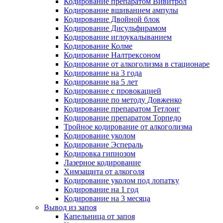
Кодирование препаратом Вивитрол
Кодирование вшиванием ампулы
Кодирование Двойной блок
Кодирование Дисульфирамом
Кодирование иглоукалыванием
Кодирование Колме
Кодирование Налтрексоном
Кодирование от алкоголизма в стационаре
Кодирование на 3 года
Кодирование на 5 лет
Кодирование с провокацией
Кодирование по методу Довженко
Кодирование препаратом Тетлонг
Кодирование препаратом Торпедо
Тройное кодирование от алкоголизма
Кодирование уколом
Кодирование Эспераль
Кодировка гипнозом
Лазерное кодирование
Химзащита от алкоголя
Кодирование уколом под лопатку
Кодирование на 1 год
Кодирование на 3 месяца
Вывод из запоя
Капельница от запоя