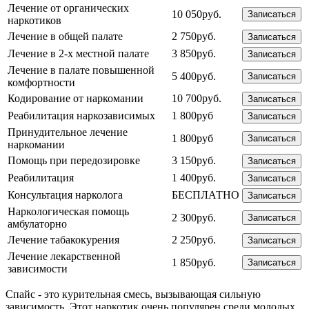
Лечение от органических
10 050руб.
Записаться
наркотиков
Лечение в общей палате
2 750руб.
Записаться
Лечение в 2-х местной палате
3 850руб.
Записаться
Лечение в палате повышенной
5 400руб.
Записаться
комфортности
Кодирование от наркомании
10 700руб.
Записаться
Реабилитация наркозависимых
1 800руб
Записаться
Принудительное лечение
1 800руб
Записаться
наркомании
Помощь при передозировке
3 150руб.
Записаться
Реабилитация
1 400руб.
Записаться
Консультация нарколога
БЕСПЛАТНО
Записаться
Наркологическая помощь
2 300руб.
Записаться
амбулаторно
Лечение табакокурения
2 250руб.
Записаться
Лечение лекарственной
1 850руб.
Записаться
зависимости
Спайс - это курительная смесь, вызывающая сильную
зависимость. Этот наркотик очень популярен среди молодых