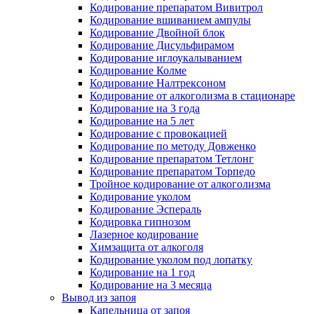
Кодирование препаратом Вивитрол
Кодирование вшиванием ампулы
Кодирование Двойной блок
Кодирование Дисульфирамом
Кодирование иглоукалыванием
Кодирование Колме
Кодирование Налтрексоном
Кодирование от алкоголизма в стационаре
Кодирование на 3 года
Кодирование на 5 лет
Кодирование с провокацией
Кодирование по методу Довженко
Кодирование препаратом Тетлонг
Кодирование препаратом Торпедо
Тройное кодирование от алкоголизма
Кодирование уколом
Кодирование Эспераль
Кодировка гипнозом
Лазерное кодирование
Химзащита от алкоголя
Кодирование уколом под лопатку
Кодирование на 1 год
Кодирование на 3 месяца
Вывод из запоя
Капельница от запоя