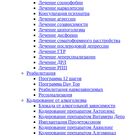
Лечение социофобии
Лечение нарколепсии
Консультация психиатра
Лечение агрессии
Лечение созависимости
Лечение шопоголизма
Лечение дисфории
Лечение соматоформного расстройства
Лечение послеродовой депрессии
Лечение ГТР
Лечение деперсонализации
Лечение ДРЛ
Лечение РПП
Реабилитация
Программа 12 шагов
Программа Day Top
Реабилитация наркозависимых
Ресоциализация
Кодирование от алкоголизма
Блокада от алкогольной зависимости
Кодирование препаратом Актоплекс
Кодирование препаратом Витамерц Депо
Имплантация Продетоксоном
Кодирование препаратом Аквилонг
Кодирование препаратом Алгоминал