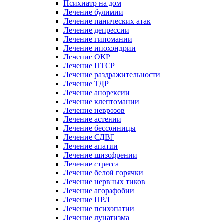
Психиатр на дом
Лечение булимии
Лечение панических атак
Лечение депрессии
Лечение гипомании
Лечение ипохондрии
Лечение ОКР
Лечение ПТСР
Лечение раздражительности
Лечение ТДР
Лечение анорексии
Лечение клептомании
Лечение неврозов
Лечение астении
Лечение бессонницы
Лечение СДВГ
Лечение апатии
Лечение шизофрении
Лечение стресса
Лечение белой горячки
Лечение нервных тиков
Лечение агорафобии
Лечение ПРЛ
Лечение психопатии
Лечение лунатизма