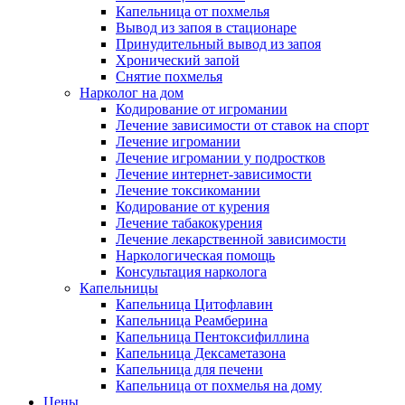
Капельница от похмелья
Вывод из запоя в стационаре
Принудительный вывод из запоя
Хронический запой
Снятие похмелья
Нарколог на дом
Кодирование от игромании
Лечение зависимости от ставок на спорт
Лечение игромании
Лечение игромании у подростков
Лечение интернет-зависимости
Лечение токсикомании
Кодирование от курения
Лечение табакокурения
Лечение лекарственной зависимости
Наркологическая помощь
Консультация нарколога
Капельницы
Капельница Цитофлавин
Капельница Реамберина
Капельница Пентоксифиллина
Капельница Дексаметазона
Капельница для печени
Капельница от похмелья на дому
Цены