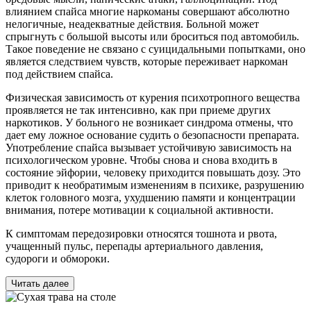
влиянием спайса многие наркоманы совершают абсолютно
нелогичные, неадекватные действия. Больной может
спрыгнуть с большой высоты или броситься под автомобиль.
Такое поведение не связано с суицидальными попытками, оно
является следствием чувств, которые переживает наркоман
под действием спайса.
Физическая зависимость от курения психотропного вещества
проявляется не так интенсивно, как при приеме других
наркотиков. У больного не возникает синдрома отмены, что
дает ему ложное основание судить о безопасности препарата.
Употребление спайса вызывает устойчивую зависимость на
психологическом уровне. Чтобы снова и снова входить в
состояние эйфории, человеку приходится повышать дозу. Это
приводит к необратимым изменениям в психике, разрушению
клеток головного мозга, ухудшению памяти и концентрации
внимания, потере мотивации к социальной активности.
К симптомам передозировки относятся тошнота и рвота,
учащенный пульс, перепады артериального давления,
судороги и обмороки.
Читать далее