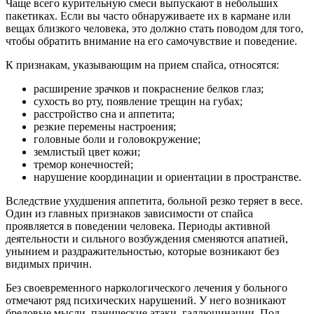
Чаще всего курительную смеси выпускают в небольших
пакетиках. Если вы часто обнаруживаете их в кармане или
вещах близкого человека, это должно стать поводом для того,
чтобы обратить внимание на его самочувствие и поведение.
К признакам, указывающим на прием спайса, относятся:
расширение зрачков и покраснение белков глаз;
сухость во рту, появление трещин на губах;
расстройство сна и аппетита;
резкие перемены настроения;
головные боли и головокружение;
землистый цвет кожи;
тремор конечностей;
нарушение координации и ориентации в пространстве.
Вследствие ухудшения аппетита, больной резко теряет в весе.
Один из главных признаков зависимости от спайса
проявляется в поведении человека. Периоды активной
деятельности и сильного возбуждения сменяются апатией,
унынием и раздражительностью, которые возникают без
видимых причин.
Без своевременного наркологического лечения у больного
отмечают ряд психических нарушений. У него возникают
бредовые мысли, панические атаки, галлюцинации. Под