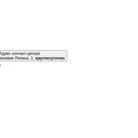
Адрес контакт-центра
к, ул. Зиновия Ляпина, 1,
круглосуточно
ь