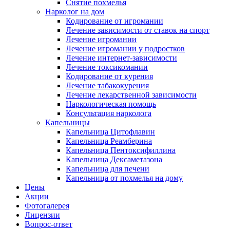
Снятие похмелья
Нарколог на дом
Кодирование от игромании
Лечение зависимости от ставок на спорт
Лечение игромании
Лечение игромании у подростков
Лечение интернет-зависимости
Лечение токсикомании
Кодирование от курения
Лечение табакокурения
Лечение лекарственной зависимости
Наркологическая помощь
Консультация нарколога
Капельницы
Капельница Цитофлавин
Капельница Реамберина
Капельница Пентоксифиллина
Капельница Дексаметазона
Капельница для печени
Капельница от похмелья на дому
Цены
Акции
Фотогалерея
Лицензии
Вопрос-ответ