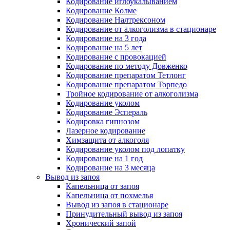
Кодирование иглоукалыванием
Кодирование Колме
Кодирование Налтрексоном
Кодирование от алкоголизма в стационаре
Кодирование на 3 года
Кодирование на 5 лет
Кодирование с провокацией
Кодирование по методу Довженко
Кодирование препаратом Тетлонг
Кодирование препаратом Торпедо
Тройное кодирование от алкоголизма
Кодирование уколом
Кодирование Эспераль
Кодировка гипнозом
Лазерное кодирование
Химзащита от алкоголя
Кодирование уколом под лопатку
Кодирование на 1 год
Кодирование на 3 месяца
Вывод из запоя
Капельница от запоя
Капельница от похмелья
Вывод из запоя в стационаре
Принудительный вывод из запоя
Хронический запой