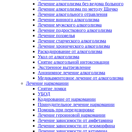
Лечение алкоголизма без ведома больного
Лечение алкоголизма по методу Шичко
Лечение алкогольного отравления
Лечение винного алкоголизма
Лечение мужского алкоголизма
Лечение подросткового алкоголизма
Лечение похмелья
Лечение старческого алкоголизма
Лечение хронического алкоголизма
Раскодирование от алкоголизма
Укол от алкоголизма
Снятие алкогольной интоксикации
Экстренное вытрезвление
Анонимное лечение алкоголизма
Медикаментозное лечение от алкоголизма
Лечение наркомании
Снятие ломки
УБОД
Кодирование от наркомании
Принудительное лечение наркомании
Помощь при передозировке
Лечение героиновой наркомании
Лечение зависимости от амфетамина
Лечение зависимости от дезоморфина
Лечение зависимости от кетамина