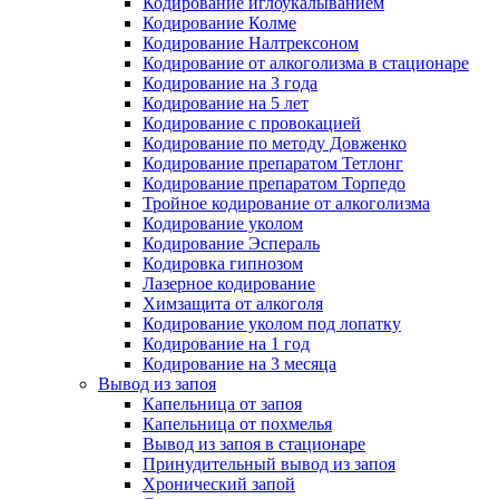
Кодирование иглоукалыванием
Кодирование Колме
Кодирование Налтрексоном
Кодирование от алкоголизма в стационаре
Кодирование на 3 года
Кодирование на 5 лет
Кодирование с провокацией
Кодирование по методу Довженко
Кодирование препаратом Тетлонг
Кодирование препаратом Торпедо
Тройное кодирование от алкоголизма
Кодирование уколом
Кодирование Эспераль
Кодировка гипнозом
Лазерное кодирование
Химзащита от алкоголя
Кодирование уколом под лопатку
Кодирование на 1 год
Кодирование на 3 месяца
Вывод из запоя
Капельница от запоя
Капельница от похмелья
Вывод из запоя в стационаре
Принудительный вывод из запоя
Хронический запой