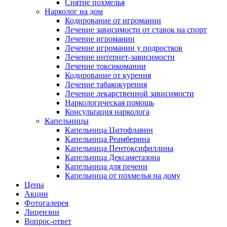
Снятие похмелья
Нарколог на дом
Кодирование от игромании
Лечение зависимости от ставок на спорт
Лечение игромании
Лечение игромании у подростков
Лечение интернет-зависимости
Лечение токсикомании
Кодирование от курения
Лечение табакокурения
Лечение лекарственной зависимости
Наркологическая помощь
Консультация нарколога
Капельницы
Капельница Цитофлавин
Капельница Реамберина
Капельница Пентоксифиллина
Капельница Дексаметазона
Капельница для печени
Капельница от похмелья на дому
Цены
Акции
Фотогалерея
Лицензии
Вопрос-ответ