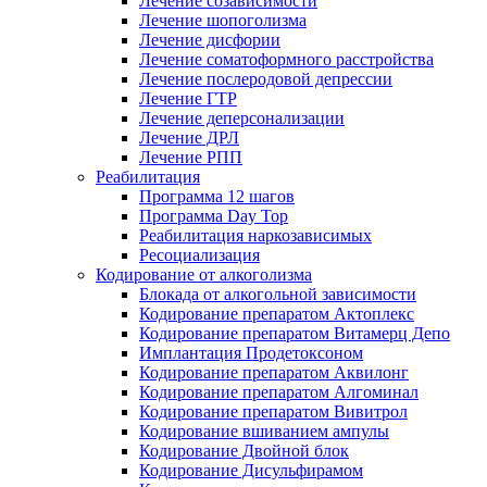
Лечение созависимости
Лечение шопоголизма
Лечение дисфории
Лечение соматоформного расстройства
Лечение послеродовой депрессии
Лечение ГТР
Лечение деперсонализации
Лечение ДРЛ
Лечение РПП
Реабилитация
Программа 12 шагов
Программа Day Top
Реабилитация наркозависимых
Ресоциализация
Кодирование от алкоголизма
Блокада от алкогольной зависимости
Кодирование препаратом Актоплекс
Кодирование препаратом Витамерц Депо
Имплантация Продетоксоном
Кодирование препаратом Аквилонг
Кодирование препаратом Алгоминал
Кодирование препаратом Вивитрол
Кодирование вшиванием ампулы
Кодирование Двойной блок
Кодирование Дисульфирамом