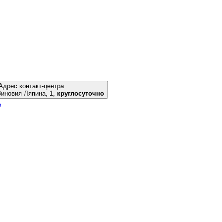
Адрес контакт-центра
к, ул. Зиновия Ляпина, 1,
круглосуточно
ь