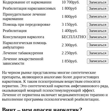
Кодирование от наркомании
10 700руб.
Записаться
Реабилитация наркозависимых
1 800руб
Записаться
Принудительное лечение
1 800руб
Записаться
наркомании
Помощь при передозировке
3 150руб.
Записаться
Реабилитация
1 400руб.
Записаться
Консультация нарколога
БЕСПЛАТНО
Записаться
Наркологическая помощь
2 300руб.
Записаться
амбулаторно
Лечение табакокурения
2 250руб.
Записаться
Лечение лекарственной
1 850руб.
Записаться
зависимости
На черном рынке представлены многие синтетические
препараты, являющиеся аналогами более дорогостоящих
наркотиков. К таким психотропным веществам относятся
первитин. Это синтетический наркотик амфетаминового ряда,
оказывающий мощный психостимулирующий эффект.
Лечение от первитина включает медикаментозную терапию и
выполнение программы психологической реабилитации.
Винт – чем опасен наркотик?