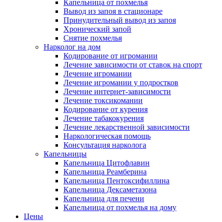
Капельница от похмелья
Вывод из запоя в стационаре
Принудительный вывод из запоя
Хронический запой
Снятие похмелья
Нарколог на дом
Кодирование от игромании
Лечение зависимости от ставок на спорт
Лечение игромании
Лечение игромании у подростков
Лечение интернет-зависимости
Лечение токсикомании
Кодирование от курения
Лечение табакокурения
Лечение лекарственной зависимости
Наркологическая помощь
Консультация нарколога
Капельницы
Капельница Цитофлавин
Капельница Реамберина
Капельница Пентоксифиллина
Капельница Дексаметазона
Капельница для печени
Капельница от похмелья на дому
Цены