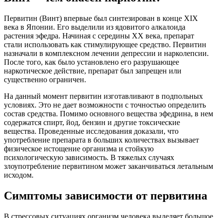
Первитин (Винт) впервые был синтезирован в конце XIX
века в Японии. Его выделили из ядовитого алкалоида
растения эфедра. Начиная с середины XX века, препарат
стали использовать как стимулирующее средство. Первитин
назначали в комплексном лечении депрессии и нарколепсии.
После того, как было установлено его разрушающее
наркотическое действие, препарат был запрещен или
существенно ограничен.
На данный момент первитин изготавливают в подпольных
условиях. Это не дает возможности с точностью определить
состав средства. Помимо основного вещества эфедрина, в нем
содержатся спирт, йод, бензин и другие токсические
вещества. Проведенные исследования доказали, что
употребление препарата в больших количествах вызывает
физическое истощение организма и стойкую
психологическую зависимость. В тяжелых случаях
злоупотребление первитином может заканчиваться летальным
исходом.
Симптомы зависимости от первитина
В стрессовых ситуациях организм человека выделяет большое