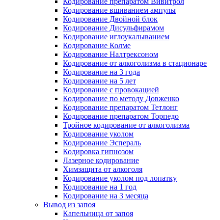
Кодирование препаратом Вивитрол
Кодирование вшиванием ампулы
Кодирование Двойной блок
Кодирование Дисульфирамом
Кодирование иглоукалыванием
Кодирование Колме
Кодирование Налтрексоном
Кодирование от алкоголизма в стационаре
Кодирование на 3 года
Кодирование на 5 лет
Кодирование с провокацией
Кодирование по методу Довженко
Кодирование препаратом Тетлонг
Кодирование препаратом Торпедо
Тройное кодирование от алкоголизма
Кодирование уколом
Кодирование Эспераль
Кодировка гипнозом
Лазерное кодирование
Химзащита от алкоголя
Кодирование уколом под лопатку
Кодирование на 1 год
Кодирование на 3 месяца
Вывод из запоя
Капельница от запоя