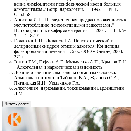
вание лимфоцитами периферической крови больных
алкоголизмом // Вопр. наркологии. — 1992. — № 1. —
С. 53-58.
Анохина И. П. Наследственная предрасположенность к
злоупотреблению психоактивными веществами //
Психиатрия и психофармакотерапия. — 2001. — Т. 3,№
3. — С. 8-17.
Галанкин JI.H., Ливанов Г.А. Непсихотический и
делириозный синдром отмены алкоголя: Концепция
формирования и лечения. - Спб.: ООО «Книга», 2003.-
271 с.
Энтин Г.М., Гофман А.Г., Музыченко А.П., Крылов Е.Н.
- Алкогольная и наркотическая зависимость
Лекции о влиянии алкоголя на организм человека.
Алкоголь и потомство Таболин В.А., Жданова С.А.,
Пятницкая И.Н., Урывчиков Г.А.
Алкоголизм, наркомании, токсикомании Барденштейн
Л.M.
Читать далее