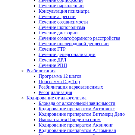
Лечение социофобии
Лечение нарколепсии
Консультация психиатра
Лечение агрессии
Лечение созависимости
Лечение шопоголизма
Лечение дисфории
Лечение соматоформного расстройства
Лечение послеродовой депрессии
Лечение ГТР
Лечение деперсонализации
Лечение ДРЛ
Лечение РПП
Реабилитация
Программа 12 шагов
Программа Day Top
Реабилитация наркозависимых
Ресоциализация
Кодирование от алкоголизма
Блокада от алкогольной зависимости
Кодирование препаратом Актоплекс
Кодирование препаратом Витамерц Депо
Имплантация Продетоксоном
Кодирование препаратом Аквилонг
Кодирование препаратом Алгоминал