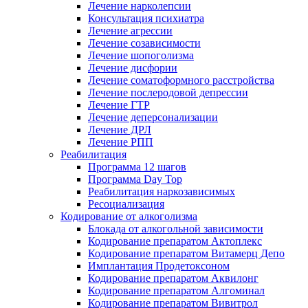
Лечение нарколепсии
Консультация психиатра
Лечение агрессии
Лечение созависимости
Лечение шопоголизма
Лечение дисфории
Лечение соматоформного расстройства
Лечение послеродовой депрессии
Лечение ГТР
Лечение деперсонализации
Лечение ДРЛ
Лечение РПП
Реабилитация
Программа 12 шагов
Программа Day Top
Реабилитация наркозависимых
Ресоциализация
Кодирование от алкоголизма
Блокада от алкогольной зависимости
Кодирование препаратом Актоплекс
Кодирование препаратом Витамерц Депо
Имплантация Продетоксоном
Кодирование препаратом Аквилонг
Кодирование препаратом Алгоминал
Кодирование препаратом Вивитрол