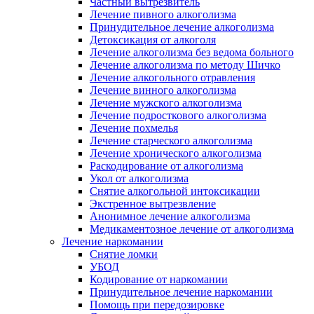
Частный вытрезвитель
Лечение пивного алкоголизма
Принудительное лечение алкоголизма
Детоксикация от алкоголя
Лечение алкоголизма без ведома больного
Лечение алкоголизма по методу Шичко
Лечение алкогольного отравления
Лечение винного алкоголизма
Лечение мужского алкоголизма
Лечение подросткового алкоголизма
Лечение похмелья
Лечение старческого алкоголизма
Лечение хронического алкоголизма
Раскодирование от алкоголизма
Укол от алкоголизма
Снятие алкогольной интоксикации
Экстренное вытрезвление
Анонимное лечение алкоголизма
Медикаментозное лечение от алкоголизма
Лечение наркомании
Снятие ломки
УБОД
Кодирование от наркомании
Принудительное лечение наркомании
Помощь при передозировке