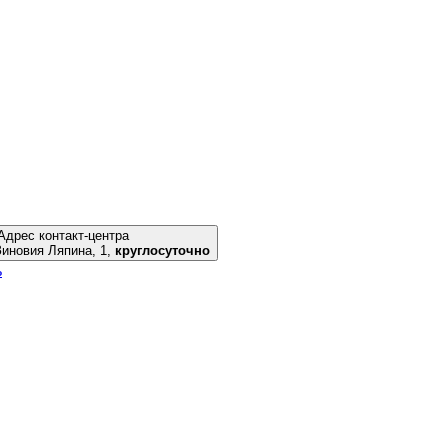
Адрес контакт-центра
к, ул. Зиновия Ляпина, 1,
круглосуточно
ь