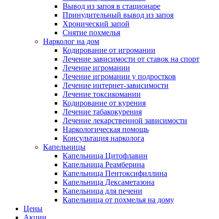
Вывод из запоя в стационаре
Принудительный вывод из запоя
Хронический запой
Снятие похмелья
Нарколог на дом
Кодирование от игромании
Лечение зависимости от ставок на спорт
Лечение игромании
Лечение игромании у подростков
Лечение интернет-зависимости
Лечение токсикомании
Кодирование от курения
Лечение табакокурения
Лечение лекарственной зависимости
Наркологическая помощь
Консультация нарколога
Капельницы
Капельница Цитофлавин
Капельница Реамберина
Капельница Пентоксифиллина
Капельница Дексаметазона
Капельница для печени
Капельница от похмелья на дому
Цены
Акции