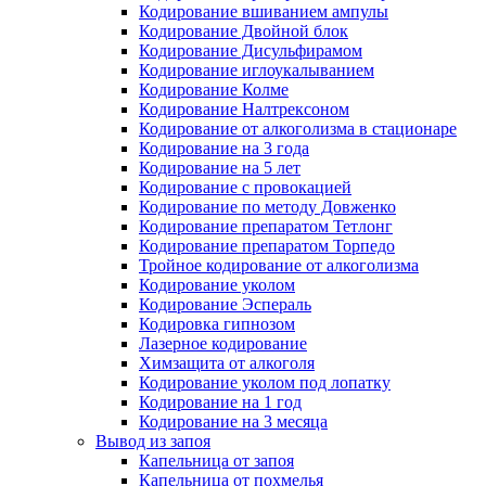
Кодирование вшиванием ампулы
Кодирование Двойной блок
Кодирование Дисульфирамом
Кодирование иглоукалыванием
Кодирование Колме
Кодирование Налтрексоном
Кодирование от алкоголизма в стационаре
Кодирование на 3 года
Кодирование на 5 лет
Кодирование с провокацией
Кодирование по методу Довженко
Кодирование препаратом Тетлонг
Кодирование препаратом Торпедо
Тройное кодирование от алкоголизма
Кодирование уколом
Кодирование Эспераль
Кодировка гипнозом
Лазерное кодирование
Химзащита от алкоголя
Кодирование уколом под лопатку
Кодирование на 1 год
Кодирование на 3 месяца
Вывод из запоя
Капельница от запоя
Капельница от похмелья