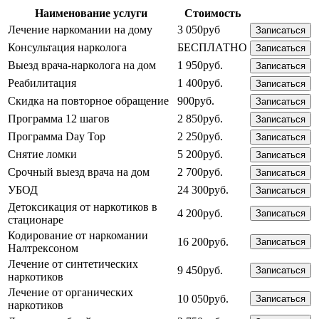
Наименование услуги
Стоимость
Лечение наркомании на дому
3 050руб
Записаться
Консультация нарколога
БЕСПЛАТНО
Записаться
Выезд врача-нарколога на дом
1 950руб.
Записаться
Реабилитация
1 400руб.
Записаться
Скидка на повторное обращение
900руб.
Записаться
Программа 12 шагов
2 850руб.
Записаться
Программа Day Top
2 250руб.
Записаться
Снятие ломки
5 200руб.
Записаться
Срочный выезд врача на дом
2 700руб.
Записаться
УБОД
24 300руб.
Записаться
Детоксикация от наркотиков в
4 200руб.
Записаться
стационаре
Кодирование от наркомании
16 200руб.
Записаться
Налтрексоном
Лечение от синтетических
9 450руб.
Записаться
наркотиков
Лечение от органических
10 050руб.
Записаться
наркотиков