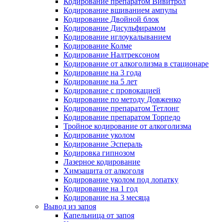
Кодирование препаратом Вивитрол
Кодирование вшиванием ампулы
Кодирование Двойной блок
Кодирование Дисульфирамом
Кодирование иглоукалыванием
Кодирование Колме
Кодирование Налтрексоном
Кодирование от алкоголизма в стационаре
Кодирование на 3 года
Кодирование на 5 лет
Кодирование с провокацией
Кодирование по методу Довженко
Кодирование препаратом Тетлонг
Кодирование препаратом Торпедо
Тройное кодирование от алкоголизма
Кодирование уколом
Кодирование Эспераль
Кодировка гипнозом
Лазерное кодирование
Химзащита от алкоголя
Кодирование уколом под лопатку
Кодирование на 1 год
Кодирование на 3 месяца
Вывод из запоя
Капельница от запоя