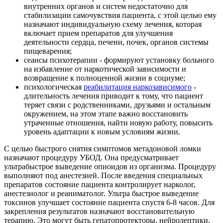
внутренних органов и систем недостаточно для
стабилизации самочувствия пациента, с этой целью ему
назначают индивидуальную схему лечения, которая
включает прием препаратов для улучшения
деятельности сердца, печени, почек, органов системы
пищеварения;
сеансы психотерапии - формируют установку больного
на избавление от наркотической зависимости и
возвращение к полноценной жизни в социуме;
психологическая
реабилитация наркозависимого
-
длительность лечения приводит к тому, что пациент
теряет связи с родственниками, друзьями и остальным
окружением, на этом этапе важно восстановить
утраченные отношения, найти новую работу, повысить
уровень адаптации к новым условиям жизни.
С целью быстрого снятия симптомов метадоновой ломки
назначают процедуру УБОД. Она предусматривает
ультрабыстрое выведение опиоидов из организма. Процедуру
выполняют под анестезией. После введения специальных
препаратов состояние пациента контролирует нарколог,
анестезиолог и реаниматолог. Ультра быстрое выведение
токсинов улучшает состояние пациента спустя 6-8 часов. Для
закрепления результатов назначают восстановительную
терапию. Это могут быть гепатопротекторы, нейролептики,