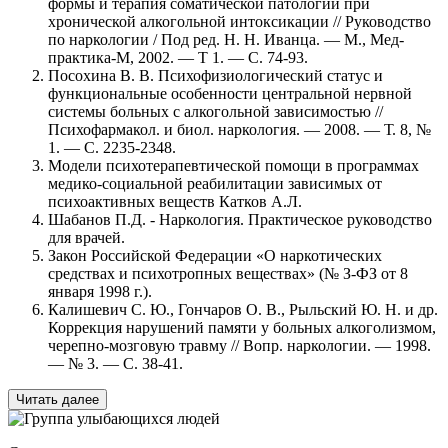
формы и терапия соматической патологии при
хронической алкогольной интоксикации // Руководство
по наркологии / Под ред. Н. Н. Иванца. — М., Мед-
практика-М, 2002. — Т 1. — С. 74-93.
Посохина В. В. Психофизиологический статус и
функциональные особенности центральной нервной
системы больных с алкогольной зависимостью //
Психофармакол. и биол. наркология. — 2008. — Т. 8, №
1. — С. 2235-2348.
Модели психотерапевтической помощи в программах
медико-социальной реабилитации зависимых от
психоактивных веществ Катков А.Л.
Шабанов П.Д. - Наркология. Практическое руководство
для врачей.
Закон Российской Федерации «О наркотических
средствах и психотропных веществах» (№ З-ФЗ от 8
января 1998 г.).
Калишевич С. Ю., Гончаров О. В., Рыльский Ю. Н. и др.
Коррекция нарушений памяти у больных алкоголизмом,
черепно-мозговую травму // Вопр. наркологии. — 1998.
— № 3. — С. 38-41.
Читать далее