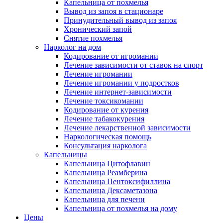
Капельница от похмелья
Вывод из запоя в стационаре
Принудительный вывод из запоя
Хронический запой
Снятие похмелья
Нарколог на дом
Кодирование от игромании
Лечение зависимости от ставок на спорт
Лечение игромании
Лечение игромании у подростков
Лечение интернет-зависимости
Лечение токсикомании
Кодирование от курения
Лечение табакокурения
Лечение лекарственной зависимости
Наркологическая помощь
Консультация нарколога
Капельницы
Капельница Цитофлавин
Капельница Реамберина
Капельница Пентоксифиллина
Капельница Дексаметазона
Капельница для печени
Капельница от похмелья на дому
Цены