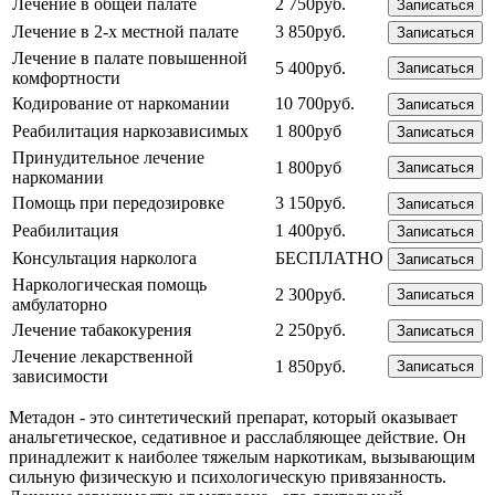
Лечение в общей палате
2 750руб.
Записаться
Лечение в 2-х местной палате
3 850руб.
Записаться
Лечение в палате повышенной
5 400руб.
Записаться
комфортности
Кодирование от наркомании
10 700руб.
Записаться
Реабилитация наркозависимых
1 800руб
Записаться
Принудительное лечение
1 800руб
Записаться
наркомании
Помощь при передозировке
3 150руб.
Записаться
Реабилитация
1 400руб.
Записаться
Консультация нарколога
БЕСПЛАТНО
Записаться
Наркологическая помощь
2 300руб.
Записаться
амбулаторно
Лечение табакокурения
2 250руб.
Записаться
Лечение лекарственной
1 850руб.
Записаться
зависимости
Метадон - это синтетический препарат, который оказывает
анальгетическое, седативное и расслабляющее действие. Он
принадлежит к наиболее тяжелым наркотикам, вызывающим
сильную физическую и психологическую привязанность.