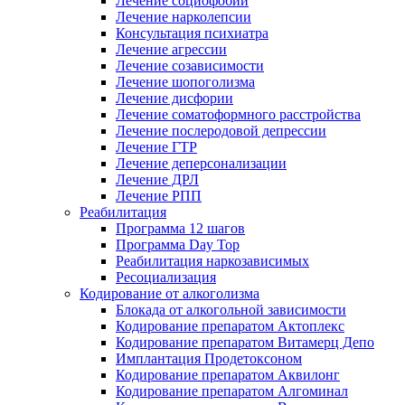
Лечение социофобии
Лечение нарколепсии
Консультация психиатра
Лечение агрессии
Лечение созависимости
Лечение шопоголизма
Лечение дисфории
Лечение соматоформного расстройства
Лечение послеродовой депрессии
Лечение ГТР
Лечение деперсонализации
Лечение ДРЛ
Лечение РПП
Реабилитация
Программа 12 шагов
Программа Day Top
Реабилитация наркозависимых
Ресоциализация
Кодирование от алкоголизма
Блокада от алкогольной зависимости
Кодирование препаратом Актоплекс
Кодирование препаратом Витамерц Депо
Имплантация Продетоксоном
Кодирование препаратом Аквилонг
Кодирование препаратом Алгоминал