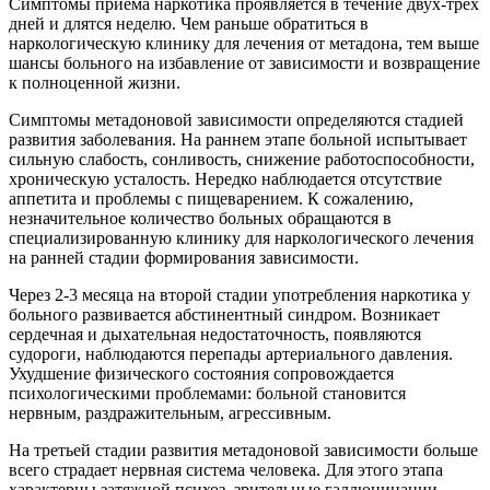
Симптомы приема наркотика проявляется в течение двух-трех
дней и длятся неделю. Чем раньше обратиться в
наркологическую клинику для лечения от метадона, тем выше
шансы больного на избавление от зависимости и возвращение
к полноценной жизни.
Симптомы метадоновой зависимости определяются стадией
развития заболевания. На раннем этапе больной испытывает
сильную слабость, сонливость, снижение работоспособности,
хроническую усталость. Нередко наблюдается отсутствие
аппетита и проблемы с пищеварением. К сожалению,
незначительное количество больных обращаются в
специализированную клинику для наркологического лечения
на ранней стадии формирования зависимости.
Через 2-3 месяца на второй стадии употребления наркотика у
больного развивается абстинентный синдром. Возникает
сердечная и дыхательная недостаточность, появляются
судороги, наблюдаются перепады артериального давления.
Ухудшение физического состояния сопровождается
психологическими проблемами: больной становится
нервным, раздражительным, агрессивным.
На третьей стадии развития метадоновой зависимости больше
всего страдает нервная система человека. Для этого этапа
характерны затяжной психоз, зрительные галлюцинации,