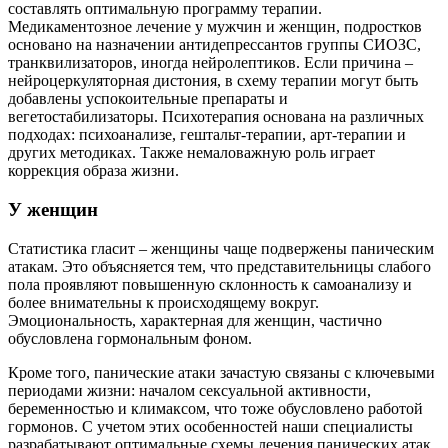
составлять оптимальную программу терапии.
Медикаментозное лечение у мужчин и женщин, подростков
основано на назначении антидепрессантов группы СИОЗС,
транквилизаторов, иногда нейролептиков. Если причина –
нейроцеркуляторная дистония, в схему терапии могут быть
добавлены успокоительные препараты и
вегетостабилизаторы. Психотерапия основана на различных
подходах: психоанализе, гештальт-терапии, арт-терапии и
других методиках. Также немаловажную роль играет
коррекция образа жизни.
У женщин
Статистика гласит – женщины чаще подвержены паническим
атакам. Это объясняется тем, что представительницы слабого
пола проявляют повышенную склонность к самоанализу и
более внимательны к происходящему вокруг.
Эмоциональность, характерная для женщин, частично
обусловлена гормональным фоном.
Кроме того, панические атаки зачастую связаны с ключевыми
периодами жизни: началом сексуальной активности,
беременностью и климаксом, что тоже обусловлено работой
гормонов. С учетом этих особенностей наши специалисты
разрабатывают оптимальные схемы лечения панических атак