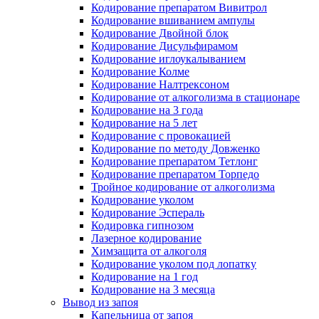
Кодирование препаратом Вивитрол
Кодирование вшиванием ампулы
Кодирование Двойной блок
Кодирование Дисульфирамом
Кодирование иглоукалыванием
Кодирование Колме
Кодирование Налтрексоном
Кодирование от алкоголизма в стационаре
Кодирование на 3 года
Кодирование на 5 лет
Кодирование с провокацией
Кодирование по методу Довженко
Кодирование препаратом Тетлонг
Кодирование препаратом Торпедо
Тройное кодирование от алкоголизма
Кодирование уколом
Кодирование Эспераль
Кодировка гипнозом
Лазерное кодирование
Химзащита от алкоголя
Кодирование уколом под лопатку
Кодирование на 1 год
Кодирование на 3 месяца
Вывод из запоя
Капельница от запоя