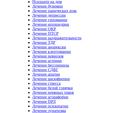
Психиатр на дом
Лечение булимии
Лечение панических атак
Лечение депрессии
Лечение гипомании
Лечение ипохондрии
Лечение ОКР
Лечение ПТСР
Лечение раздражительности
Лечение ТДР
Лечение анорексии
Лечение клептомании
Лечение неврозов
Лечение астении
Лечение бессонницы
Лечение СДВГ
Лечение апатии
Лечение шизофрении
Лечение стресса
Лечение белой горячки
Лечение нервных тиков
Лечение агорафобии
Лечение ПРЛ
Лечение психопатии
Лечение лунатизма