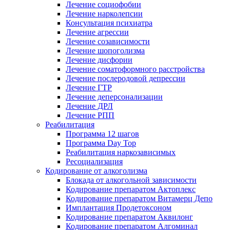
Лечение социофобии
Лечение нарколепсии
Консультация психиатра
Лечение агрессии
Лечение созависимости
Лечение шопоголизма
Лечение дисфории
Лечение соматоформного расстройства
Лечение послеродовой депрессии
Лечение ГТР
Лечение деперсонализации
Лечение ДРЛ
Лечение РПП
Реабилитация
Программа 12 шагов
Программа Day Top
Реабилитация наркозависимых
Ресоциализация
Кодирование от алкоголизма
Блокада от алкогольной зависимости
Кодирование препаратом Актоплекс
Кодирование препаратом Витамерц Депо
Имплантация Продетоксоном
Кодирование препаратом Аквилонг
Кодирование препаратом Алгоминал