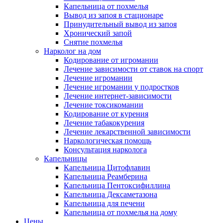
Капельница от похмелья
Вывод из запоя в стационаре
Принудительный вывод из запоя
Хронический запой
Снятие похмелья
Нарколог на дом
Кодирование от игромании
Лечение зависимости от ставок на спорт
Лечение игромании
Лечение игромании у подростков
Лечение интернет-зависимости
Лечение токсикомании
Кодирование от курения
Лечение табакокурения
Лечение лекарственной зависимости
Наркологическая помощь
Консультация нарколога
Капельницы
Капельница Цитофлавин
Капельница Реамберина
Капельница Пентоксифиллина
Капельница Дексаметазона
Капельница для печени
Капельница от похмелья на дому
Цены