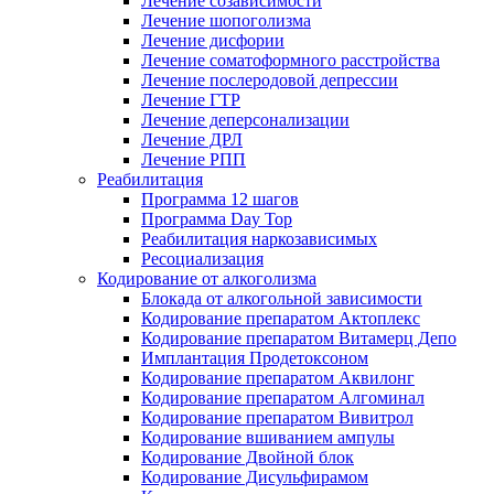
Лечение созависимости
Лечение шопоголизма
Лечение дисфории
Лечение соматоформного расстройства
Лечение послеродовой депрессии
Лечение ГТР
Лечение деперсонализации
Лечение ДРЛ
Лечение РПП
Реабилитация
Программа 12 шагов
Программа Day Top
Реабилитация наркозависимых
Ресоциализация
Кодирование от алкоголизма
Блокада от алкогольной зависимости
Кодирование препаратом Актоплекс
Кодирование препаратом Витамерц Депо
Имплантация Продетоксоном
Кодирование препаратом Аквилонг
Кодирование препаратом Алгоминал
Кодирование препаратом Вивитрол
Кодирование вшиванием ампулы
Кодирование Двойной блок
Кодирование Дисульфирамом