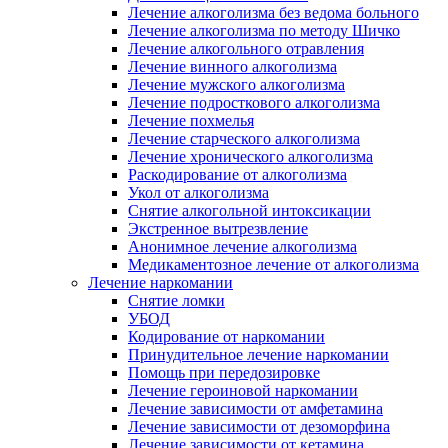
Лечение алкоголизма без ведома больного
Лечение алкоголизма по методу Шичко
Лечение алкогольного отравления
Лечение винного алкоголизма
Лечение мужского алкоголизма
Лечение подросткового алкоголизма
Лечение похмелья
Лечение старческого алкоголизма
Лечение хронического алкоголизма
Раскодирование от алкоголизма
Укол от алкоголизма
Снятие алкогольной интоксикации
Экстренное вытрезвление
Анонимное лечение алкоголизма
Медикаментозное лечение от алкоголизма
Лечение наркомании
Снятие ломки
УБОД
Кодирование от наркомании
Принудительное лечение наркомании
Помощь при передозировке
Лечение героиновой наркомании
Лечение зависимости от амфетамина
Лечение зависимости от дезоморфина
Лечение зависимости от кетамина