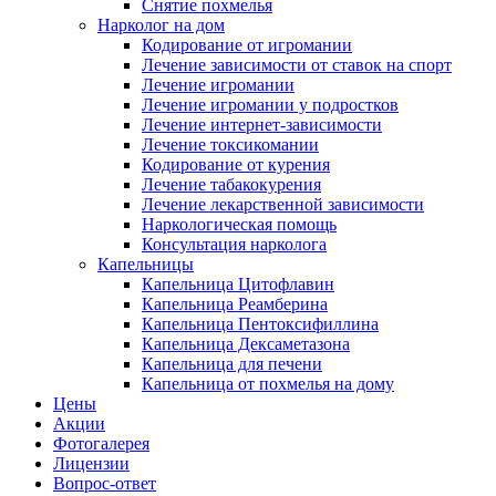
Снятие похмелья
Нарколог на дом
Кодирование от игромании
Лечение зависимости от ставок на спорт
Лечение игромании
Лечение игромании у подростков
Лечение интернет-зависимости
Лечение токсикомании
Кодирование от курения
Лечение табакокурения
Лечение лекарственной зависимости
Наркологическая помощь
Консультация нарколога
Капельницы
Капельница Цитофлавин
Капельница Реамберина
Капельница Пентоксифиллина
Капельница Дексаметазона
Капельница для печени
Капельница от похмелья на дому
Цены
Акции
Фотогалерея
Лицензии
Вопрос-ответ