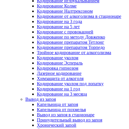
Кодирование иглоукалыванием
Кодирование Колме
Кодирование Налтрексоном
Кодирование от алкоголизма в стационаре
Кодирование на 3 года
Кодирование на 5 лет
Кодирование с провокацией
Кодирование по методу Довженко
Кодирование препаратом Тетлонг
Кодирование препаратом Торпедо
Тройное кодирование от алкоголизма
Кодирование уколом
Кодирование Эспераль
Кодировка гипнозом
Лазерное кодирование
Химзащита от алкоголя
Кодирование уколом под лопатку
Кодирование на 1 год
Кодирование на 3 месяца
Вывод из запоя
Капельница от запоя
Капельница от похмелья
Вывод из запоя в стационаре
Принудительный вывод из запоя
Хронический запой