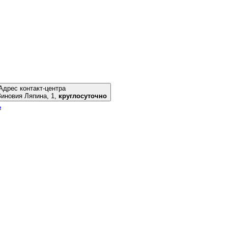
Адрес контакт-центра
к, ул. Зиновия Ляпина, 1,
круглосуточно
ь