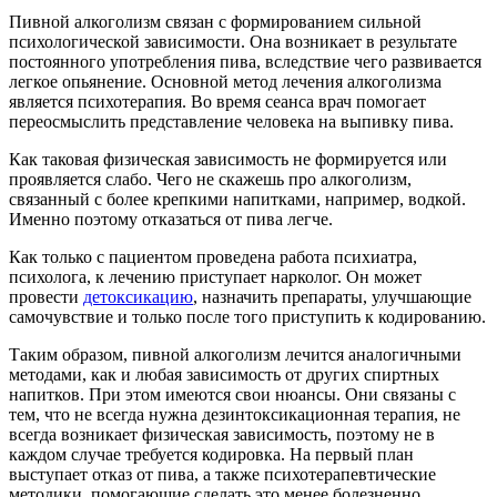
Пивной алкоголизм связан с формированием сильной
психологической зависимости. Она возникает в результате
постоянного употребления пива, вследствие чего развивается
легкое опьянение. Основной метод лечения алкоголизма
является психотерапия. Во время сеанса врач помогает
переосмыслить представление человека на выпивку пива.
Как таковая физическая зависимость не формируется или
проявляется слабо. Чего не скажешь про алкоголизм,
связанный с более крепкими напитками, например, водкой.
Именно поэтому отказаться от пива легче.
Как только с пациентом проведена работа психиатра,
психолога, к лечению приступает нарколог. Он может
провести
детоксикацию
, назначить препараты, улучшающие
самочувствие и только после того приступить к кодированию.
Таким образом, пивной алкоголизм лечится аналогичными
методами, как и любая зависимость от других спиртных
напитков. При этом имеются свои нюансы. Они связаны с
тем, что не всегда нужна дезинтоксикационная терапия, не
всегда возникает физическая зависимость, поэтому не в
каждом случае требуется кодировка. На первый план
выступает отказ от пива, а также психотерапевтические
методики, помогающие сделать это менее болезненно.