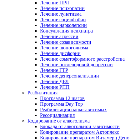
Лечение ПРЛ
Лечение психопатии
Лечение лунатизма
Лечение социофобии
Лечение нарколепсии
Консультация психиатра
Лечение агрессии
Лечение созависимости
Лечение шопоголизма
Лечение дисфории
Лечение соматоформного расстройства
Лечение послеродовой депрессии
Лечение ГТР
Лечение деперсонализации
Лечение ДРЛ
Лечение РПП
Реабилитация
Программа 12 шагов
Программа Day Top
Реабилитация наркозависимых
Ресоциализация
Кодирование от алкоголизма
Блокада от алкогольной зависимости
Кодирование препаратом Актоплекс
Кодирование препаратом Витамерц Депо