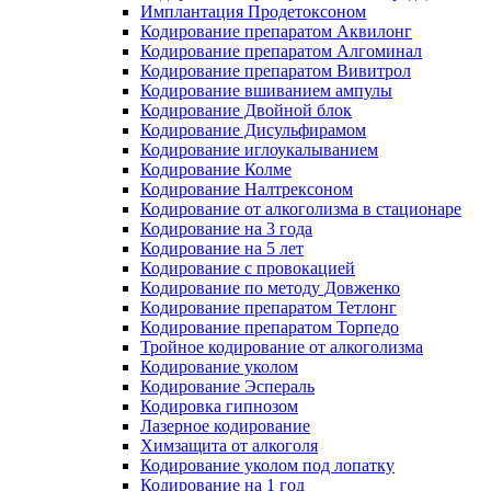
Имплантация Продетоксоном
Кодирование препаратом Аквилонг
Кодирование препаратом Алгоминал
Кодирование препаратом Вивитрол
Кодирование вшиванием ампулы
Кодирование Двойной блок
Кодирование Дисульфирамом
Кодирование иглоукалыванием
Кодирование Колме
Кодирование Налтрексоном
Кодирование от алкоголизма в стационаре
Кодирование на 3 года
Кодирование на 5 лет
Кодирование с провокацией
Кодирование по методу Довженко
Кодирование препаратом Тетлонг
Кодирование препаратом Торпедо
Тройное кодирование от алкоголизма
Кодирование уколом
Кодирование Эспераль
Кодировка гипнозом
Лазерное кодирование
Химзащита от алкоголя
Кодирование уколом под лопатку
Кодирование на 1 год