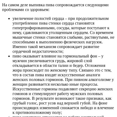
На самом деле выпивка пива сопровождается следующими
проблемами со здоровьем:
увеличение полостей сердца – при продолжительном
употреблении пива стенки сердца становятся
гипертрофированными, сосуды, которые поступают к
нему, сдавливаются утолщенным сердцем. Со временем
мышечные стенки становятся слабыми, растянутыми, не
способными к выполнению физических нагрузок.
Именно такой механизм сопровождает развитие
сердечной недостаточности;
пиво оказывает влияние на гормональный фон – у
мужчин увеличивается грудь, жировой слой
откладывается в области талии и бедер. Отложения
жира происходит по женскому типу. Связано это с тем,
что в состав пива входят искусственные аналоги
женских половых гормонов. При пивном алкоголизме у
женщин развивается несколько иные процессы.
Искусственные гормоны подавляют секрецию женских
гомонов и стимулируют работу мужских половых
гормонов. В результате возникают такие признаки, как
грубый голос, рост усов над верхней губой. На фоне
происходящих изменений снижается либидо и влечение
к противоположному полу;