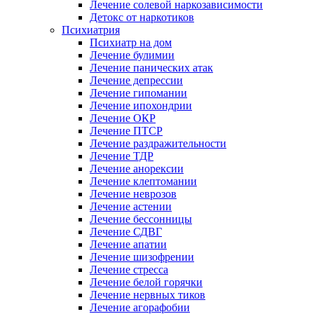
Лечение солевой наркозависимости
Детокс от наркотиков
Психиатрия
Психиатр на дом
Лечение булимии
Лечение панических атак
Лечение депрессии
Лечение гипомании
Лечение ипохондрии
Лечение ОКР
Лечение ПТСР
Лечение раздражительности
Лечение ТДР
Лечение анорексии
Лечение клептомании
Лечение неврозов
Лечение астении
Лечение бессонницы
Лечение СДВГ
Лечение апатии
Лечение шизофрении
Лечение стресса
Лечение белой горячки
Лечение нервных тиков
Лечение агорафобии