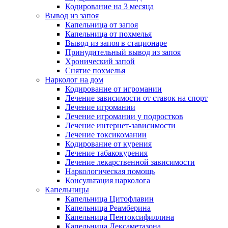
Кодирование на 3 месяца
Вывод из запоя
Капельница от запоя
Капельница от похмелья
Вывод из запоя в стационаре
Принудительный вывод из запоя
Хронический запой
Снятие похмелья
Нарколог на дом
Кодирование от игромании
Лечение зависимости от ставок на спорт
Лечение игромании
Лечение игромании у подростков
Лечение интернет-зависимости
Лечение токсикомании
Кодирование от курения
Лечение табакокурения
Лечение лекарственной зависимости
Наркологическая помощь
Консультация нарколога
Капельницы
Капельница Цитофлавин
Капельница Реамберина
Капельница Пентоксифиллина
Капельница Дексаметазона